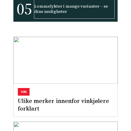
05
Lommelykter i mange varianter – se
dine muligheter
VIN
Ulike merker innenfor vinkjølere
forklart