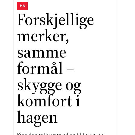
HA
Forskjellige
merker,
samme
formål –
skygge og
komfort i
hagen
Finn den rette parasollen til terrassen