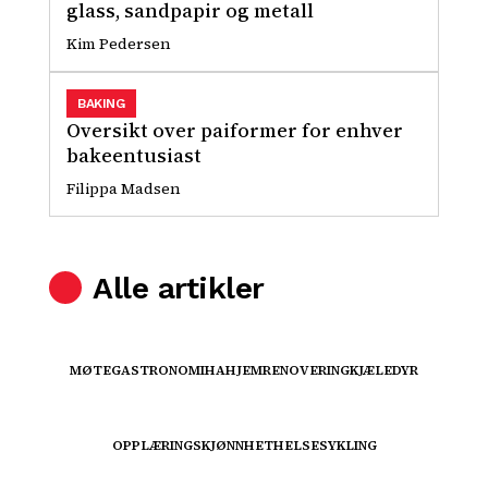
glass, sandpapir og metall
Kim Pedersen
BAKING
Oversikt over paiformer for enhver
bakeentusiast
Filippa Madsen
Alle artikler
MØTE
GASTRONOMI
HA
HJEM
RENOVERING
KJÆLEDYR
OPPLÆRING
SKJØNNHET
HELSE
SYKLING