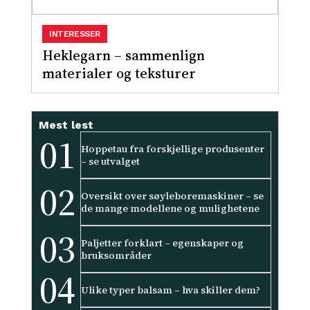
INTERESSER
Heklegarn – sammenlign
materialer og teksturer
Mest lest
01
Hoppetau fra forskjellige produsenter
– se utvalget
02
Oversikt over søyleboremaskiner – se
de mange modellene og mulighetene
03
Paljetter forklart – egenskaper og
bruksområder
04
Ulike typer balsam – hva skiller dem?