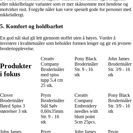
eller nikkelbelagte varianter som er mer skånsomme mot hendene og
motvirker rust. Forgylte nåler kan være spesielt gode for personer med
nikkelallergi.
5. Komfort og holdbarhet
En god nål skal gli lett gjennom stoffet uten å bøyes. Vurder å
investere i kvalitetsnåler som beholder formen lenger og gir en jevnere
broderiopplevelse.
Creativ
Pony Black
John James
Company
Broderinåler
Broderinåler
Produkter
Broderinåler
Str. 9 - 16
Str. 3/9 - 16
i fokus
med spiss
stk
stk
tupp 5,4 cm
25 stk.
Clover
Prym
Creativ
Pony Black
Broderinåler
Broderinåler
Company
Broderinåler
Bøyd Spiss 3
Stål Sølv
Embroidery
Str. 3/9 - 16
størrelser 3 stk
0,60x35mm
needles with
stk
Str. 9 - 16
blunt point
stk
5cm 25pcs.
John James
Prym
John James
Prym