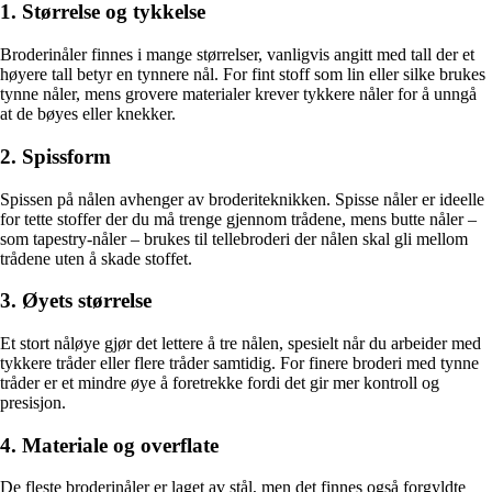
1. Størrelse og tykkelse
Broderinåler finnes i mange størrelser, vanligvis angitt med tall der et
høyere tall betyr en tynnere nål. For fint stoff som lin eller silke brukes
tynne nåler, mens grovere materialer krever tykkere nåler for å unngå
at de bøyes eller knekker.
2. Spissform
Spissen på nålen avhenger av broderiteknikken. Spisse nåler er ideelle
for tette stoffer der du må trenge gjennom trådene, mens butte nåler –
som tapestry-nåler – brukes til tellebroderi der nålen skal gli mellom
trådene uten å skade stoffet.
3. Øyets størrelse
Et stort nåløye gjør det lettere å tre nålen, spesielt når du arbeider med
tykkere tråder eller flere tråder samtidig. For finere broderi med tynne
tråder er et mindre øye å foretrekke fordi det gir mer kontroll og
presisjon.
4. Materiale og overflate
De fleste broderinåler er laget av stål, men det finnes også forgyldte