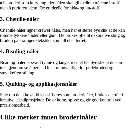
tellebroderi som korssting, der nålen skal gli mellom trådene i stoffet
uten å perforere dem. De er ideelle for aida- og lin-stoff.
3. Chenille-nåler
Chenille-nåler ligner crewel-nåler, men har et større øye slik at de kan
romme tykkere tråder eller garn. De brukes ofte til dekorative sting og
broderi på kraftigere tekstiler som ull eller lerret.
4. Beading-nåler
Beading-nåler er svært tynne og lange, med et lite øye slik at de kan
tres gjennom små perler. De er uunnværlige for perlebroderi og
smykkefremstilling.
5. Quilting- og applikasjonsnåler
Selv om de ikke alltid klassifiseres som broderinåler, brukes de ofte i
kreative tekstilprosjekter. De er korte, spisse og gir god kontroll ved
presisjonsarbeid.
Ulike merker innen broderinåler