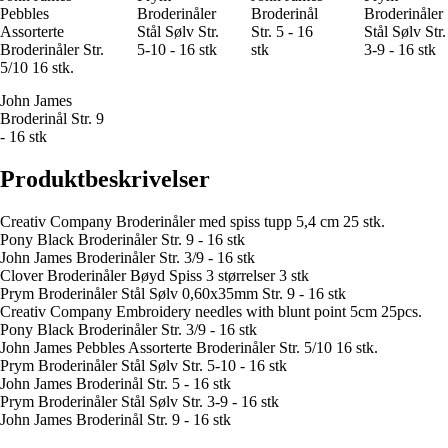
Pebbles
Broderinåler
Broderinål
Broderinåler
Assorterte
Stål Sølv Str.
Str. 5 - 16
Stål Sølv Str.
Broderinåler Str.
5-10 - 16 stk
stk
3-9 - 16 stk
5/10 16 stk.
John James
Broderinål Str. 9
- 16 stk
Produktbeskrivelser
Creativ Company Broderinåler med spiss tupp 5,4 cm 25 stk.
Pony Black Broderinåler Str. 9 - 16 stk
John James Broderinåler Str. 3/9 - 16 stk
Clover Broderinåler Bøyd Spiss 3 størrelser 3 stk
Prym Broderinåler Stål Sølv 0,60x35mm Str. 9 - 16 stk
Creativ Company Embroidery needles with blunt point 5cm 25pcs.
Pony Black Broderinåler Str. 3/9 - 16 stk
John James Pebbles Assorterte Broderinåler Str. 5/10 16 stk.
Prym Broderinåler Stål Sølv Str. 5-10 - 16 stk
John James Broderinål Str. 5 - 16 stk
Prym Broderinåler Stål Sølv Str. 3-9 - 16 stk
John James Broderinål Str. 9 - 16 stk