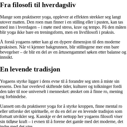
Fra filosofi til hverdagsliv
Mange som praktiserer yoga, opplever at effekten strekker seg langt
utover matten. Den roen man finner i en stilling eller i pusten, kan tas
med inn i hverdagen – i møte med stress, krav og tempo. På den måten
blir yoga ikke bare en treningsform, men en livsfilosofi i praksis.
Å forstå yogaens røtter kan gi en dypere dimensjon til den moderne
praksisen. Når vi kjenner bakgrunnen, blir stillingene mer enn bare
bevegelser – de blir en del av en årtusengammel søken etter balanse og
innsikt.
En levende tradisjon
Yogaens styrke ligger i dens evne til å forandre seg uten å miste sin
essens. Den har overlevd skiftende tider, kulturer og tolkninger fordi
den taler til noe universelt i mennesket: ønsket om å finne ro, mening
og forbindelse.
Uansett om du praktiserer yoga for å styrke kroppen, finne mental ro
eller utforske det spirituelle, er du en del av en levende tradisjon som
fortsatt utvikler seg. Kanskje er det nettopp her yogaens filosofi viser
sin tidløse kraft – i evnen til å forene det gamle med det moderne, det
indre med det ytre.