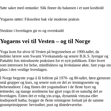
Søte saker med omtanke: Slik finner du balansen i et sunt kosthold
Yogaens røtter: Filosofien bak vår moderne praksis
Struktur i hverdagen gir ro og overskudd
Yogaens vei til Vesten – og til Norge
Yoga kom for alvor til Vesten på begynnelsen av 1900-tallet, da
indiske lærere som Swami Vivekananda og senere B.K.S. Iyengar og
Pattabhi Jois introduserte praksisen for et nytt publikum. Etter hvert
som interessen for helse, mindfulness og livsbalanse økte, fant yoga sin
plass i den vestlige hverdagen.
I Norge begynte yoga å få fotfeste på 1970- og 80-tallet, først gjennom
små grupper og kurs, og senere som en del av treningssentre og
helsestudioer. I dag finnes det yogastudioer i de fleste byer og
tettsteder, og mange nordmenn har gjort yoga til en naturlig del av
hverdagen. Enten det er rolig yin-yoga, dynamisk vinyasa eller
tradisjonell hatha, bygger de fleste retningene fortsatt på de samme
grunnprinsippene: bevissthet, pust og tilstedeværelse.