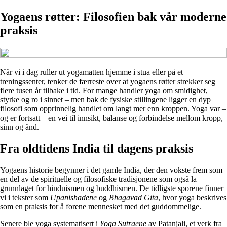
Yogaens røtter: Filosofien bak vår moderne
praksis
Når vi i dag ruller ut yogamatten hjemme i stua eller på et
treningssenter, tenker de færreste over at yogaens røtter strekker seg
flere tusen år tilbake i tid. For mange handler yoga om smidighet,
styrke og ro i sinnet – men bak de fysiske stillingene ligger en dyp
filosofi som opprinnelig handlet om langt mer enn kroppen. Yoga var –
og er fortsatt – en vei til innsikt, balanse og forbindelse mellom kropp,
sinn og ånd.
Fra oldtidens India til dagens praksis
Yogaens historie begynner i det gamle India, der den vokste frem som
en del av de spirituelle og filosofiske tradisjonene som også la
grunnlaget for hinduismen og buddhismen. De tidligste sporene finner
vi i tekster som
Upanishadene
og
Bhagavad Gita
, hvor yoga beskrives
som en praksis for å forene mennesket med det guddommelige.
Senere ble yoga systematisert i
Yoga Sutraene
av Patanjali, et verk fra