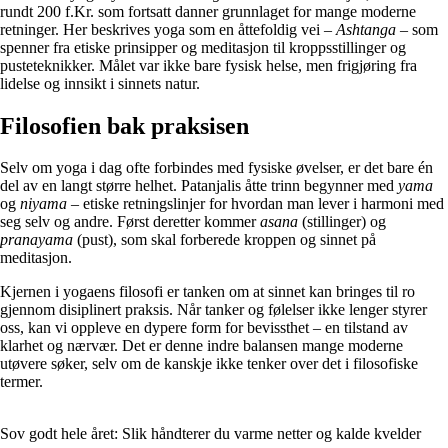
rundt 200 f.Kr. som fortsatt danner grunnlaget for mange moderne
retninger. Her beskrives yoga som en åttefoldig vei –
Ashtanga
– som
spenner fra etiske prinsipper og meditasjon til kroppsstillinger og
pusteteknikker. Målet var ikke bare fysisk helse, men frigjøring fra
lidelse og innsikt i sinnets natur.
Filosofien bak praksisen
Selv om yoga i dag ofte forbindes med fysiske øvelser, er det bare én
del av en langt større helhet. Patanjalis åtte trinn begynner med
yama
og
niyama
– etiske retningslinjer for hvordan man lever i harmoni med
seg selv og andre. Først deretter kommer
asana
(stillinger) og
pranayama
(pust), som skal forberede kroppen og sinnet på
meditasjon.
Kjernen i yogaens filosofi er tanken om at sinnet kan bringes til ro
gjennom disiplinert praksis. Når tanker og følelser ikke lenger styrer
oss, kan vi oppleve en dypere form for bevissthet – en tilstand av
klarhet og nærvær. Det er denne indre balansen mange moderne
utøvere søker, selv om de kanskje ikke tenker over det i filosofiske
termer.
Sov godt hele året: Slik håndterer du varme netter og kalde kvelder