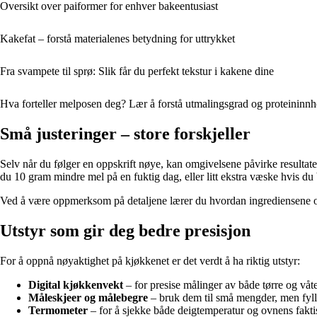
Oversikt over paiformer for enhver bakeentusiast
Kakefat – forstå materialenes betydning for uttrykket
Fra svampete til sprø: Slik får du perfekt tekstur i kakene dine
Hva forteller melposen deg? Lær å forstå utmalingsgrad og proteininnhol
Små justeringer – store forskjeller
Selv når du følger en oppskrift nøye, kan omgivelsene påvirke resultatet.
du 10 gram mindre mel på en fuktig dag, eller litt ekstra væske hvis du
Ved å være oppmerksom på detaljene lærer du hvordan ingrediensene oppf
Utstyr som gir deg bedre presisjon
For å oppnå nøyaktighet på kjøkkenet er det verdt å ha riktig utstyr:
Digital kjøkkenvekt
– for presise målinger av både tørre og våte
Måleskjeer og målebegre
– bruk dem til små mengder, men fyll d
Termometer
– for å sjekke både deigtemperatur og ovnens fakt