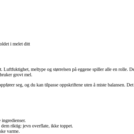
det i melet ditt
 Luftfuktighet, meltype og størrelsen på eggene spiller alle en rolle. De
 bruker grovt mel.
ører seg, og du kan tilpasse oppskriftene uten å miste balansen. Det e
 ingredienser.
em riktig: jevn overflate, ikke toppet.
iske varme.