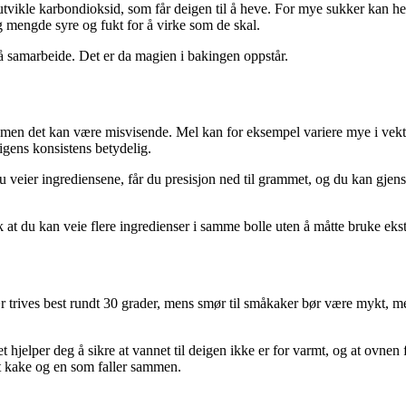
vikle karbondioksid, som får deigen til å heve. For mye sukker kan hem
 mengde syre og fukt for å virke som de skal.
 å samarbeide. Det er da magien i bakingen oppstår.
r, men det kan være misvisende. Mel kan for eksempel variere mye i vekt
igens konsistens betydelig.
u veier ingrediensene, får du presisjon ned til grammet, og du kan gjens
lik at du kan veie flere ingredienser i samme bolle uten å måtte bruke ekst
rives best rundt 30 grader, mens smør til småkaker bør være mykt, men 
hjelper deg å sikre at vannet til deigen ikke er for varmt, og at ovnen 
t kake og en som faller sammen.