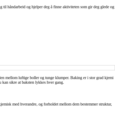
til håndarbeid og hjelper deg å finne aktiviteten som gir deg glede og
llen mellom luftige boller og tunge klumper. Baking er i stor grad kjemi
du kan sikre at baksten lykkes hver gang.
er kjemisk med hverandre, og forholdet mellom dem bestemmer struktur,