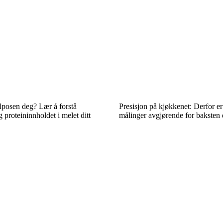
lposen deg? Lær å forstå
Presisjon på kjøkkenet: Derfor e
 proteininnholdet i melet ditt
målinger avgjørende for baksten 