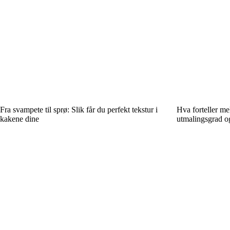
Fra svampete til sprø: Slik får du perfekt tekstur i
Hva forteller me
kakene dine
utmalingsgrad og