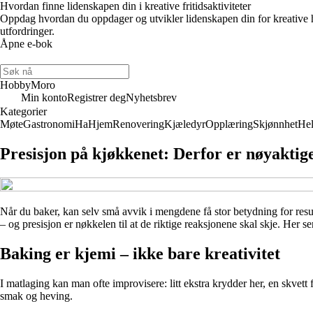
Hvordan finne lidenskapen din i kreative fritidsaktiviteter
Oppdag hvordan du oppdager og utvikler lidenskapen din for kreative h
utfordringer.
Åpne e-bok
HobbyMoro
Min konto
Registrer deg
Nyhetsbrev
Kategorier
Møte
Gastronomi
Ha
Hjem
Renovering
Kjæledyr
Opplæring
Skjønnhet
Hel
Presisjon på kjøkkenet: Derfor er nøyaktig
Når du baker, kan selv små avvik i mengdene få stor betydning for resul
– og presisjon er nøkkelen til at de riktige reaksjonene skal skje. Her
Baking er kjemi – ikke bare kreativitet
I matlaging kan man ofte improvisere: litt ekstra krydder her, en skve
smak og heving.