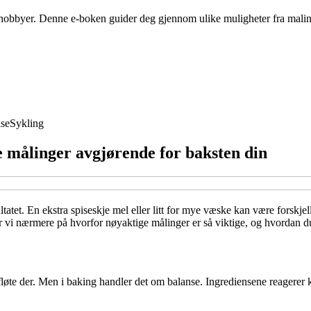
obbyer. Denne e-boken guider deg gjennom ulike muligheter fra maling 
se
Sykling
e målinger avgjørende for baksten din
tatet. En ekstra spiseskje mel eller litt for mye væske kan være forskje
 ser vi nærmere på hvorfor nøyaktige målinger er så viktige, og hvordan 
tt fløte der. Men i baking handler det om balanse. Ingrediensene reager