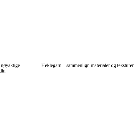
r nøyaktige
Heklegarn – sammenlign materialer og teksturer
din