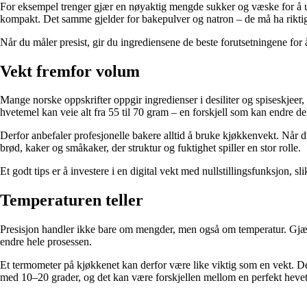
For eksempel trenger gjær en nøyaktig mengde sukker og væske for å ut
kompakt. Det samme gjelder for bakepulver og natron – de må ha riktig
Når du måler presist, gir du ingrediensene de beste forutsetningene for
Vekt fremfor volum
Mange norske oppskrifter oppgir ingredienser i desiliter og spiseskjee
hvetemel kan veie alt fra 55 til 70 gram – en forskjell som kan endre de
Derfor anbefaler profesjonelle bakere alltid å bruke kjøkkenvekt. Når d
brød, kaker og småkaker, der struktur og fuktighet spiller en stor rolle.
Et godt tips er å investere i en digital vekt med nullstillingsfunksjon, s
Temperaturen teller
Presisjon handler ikke bare om mengder, men også om temperatur. Gjær t
endre hele prosessen.
Et termometer på kjøkkenet kan derfor være like viktig som en vekt. Det 
med 10–20 grader, og det kan være forskjellen mellom en perfekt heve