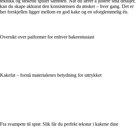
teknikk og steketid spiller sammen. Når du lærer å justere små detaljer,
kan du skape akkurat den konsistensen du ønsker – hver gang. Det er
her forskjellen ligger mellom en god kake og en uforglemmelig én.
Oversikt over paiformer for enhver bakeentusiast
Kakefat – forstå materialenes betydning for uttrykket
Fra svampete til sprø: Slik får du perfekt tekstur i kakene dine