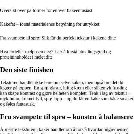
Oversikt over paiformer for enhver bakeentusiast
Kakefat – forstå materialenes betydning for uttrykket
Fra svampete til sprø: Slik får du perfekt tekstur i kakene dine
Hva forteller melposen deg? Lær å forstå utmalingsgrad og
proteininnholdet i melet ditt
Den siste finishen
Teksturen handler ikke bare om selve kaken, men også om det du
legger på toppen. En sprø glasur, luftig krem eller silkemyk frosting
kan skape kontrast og gjøre helheten komplett. Tenk i lag av tekstur –
myk bunn, kremet fyll, sprø topp – og du får en kake som både smaker
og føles fantastisk.
Fra svampete til sprø – kunsten å balansere
Å mestre teksturen i kaker handler om å forstå hvordan ingredienser,