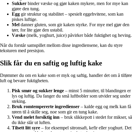
Sukker
binder væske og gjør kaken mykere, men for mye kan
gjøre den tung.
Egg
gir struktur og stabilitet – spesielt eggehvitene, som kan
piskes luftige.
Mel
danner gluten, som gir kaken styrke. For mye mel gjør den
tørr, for lite gjør den ustabil.
Væske
(melk, yoghurt, juice) påvirker både fuktighet og heving.
Når du forstår samspillet mellom disse ingrediensene, kan du styre
teksturen med presisjon.
Slik får du en saftig og luftig kake
Drømmer du om en kake som er myk og saftig, handler det om å tilføre
luft og bevare fuktigheten.
Pisk smør og sukker lenge
– minst 5 minutter, til blandingen er
lys og luftig. Da fanger du små luftbobler som utvider seg under
steking.
Bruk romtempererte ingredienser
– kalde egg og melk kan få
røren til å skille seg, noe som gir en tung kake.
Vend melet forsiktig inn
– bruk slikkepott i stedet for mikser, så
du ikke slår ut luften.
Tilsett litt syre
– for eksempel sitronsaft, kefir eller yoghurt. Det