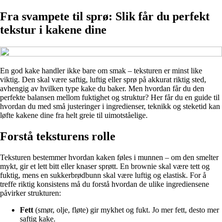
Fra svampete til sprø: Slik får du perfekt
tekstur i kakene dine
En god kake handler ikke bare om smak – teksturen er minst like
viktig. Den skal være saftig, luftig eller sprø på akkurat riktig sted,
avhengig av hvilken type kake du baker. Men hvordan får du den
perfekte balansen mellom fuktighet og struktur? Her får du en guide til
hvordan du med små justeringer i ingredienser, teknikk og steketid kan
løfte kakene dine fra helt greie til uimotståelige.
Forstå teksturens rolle
Teksturen bestemmer hvordan kaken føles i munnen – om den smelter
mykt, gir et lett bitt eller knaser sprøtt. En brownie skal være tett og
fuktig, mens en sukkerbrødbunn skal være luftig og elastisk. For å
treffe riktig konsistens må du forstå hvordan de ulike ingrediensene
påvirker strukturen:
Fett
(smør, olje, fløte) gir mykhet og fukt. Jo mer fett, desto mer
saftig kake.