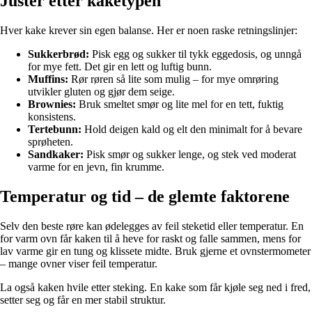
Juster etter kaketypen
Hver kake krever sin egen balanse. Her er noen raske retningslinjer:
Sukkerbrød:
Pisk egg og sukker til tykk eggedosis, og unngå
for mye fett. Det gir en lett og luftig bunn.
Muffins:
Rør røren så lite som mulig – for mye omrøring
utvikler gluten og gjør dem seige.
Brownies:
Bruk smeltet smør og lite mel for en tett, fuktig
konsistens.
Tertebunn:
Hold deigen kald og elt den minimalt for å bevare
sprøheten.
Sandkaker:
Pisk smør og sukker lenge, og stek ved moderat
varme for en jevn, fin krumme.
Temperatur og tid – de glemte faktorene
Selv den beste røre kan ødelegges av feil steketid eller temperatur. En
for varm ovn får kaken til å heve for raskt og falle sammen, mens for
lav varme gir en tung og klissete midte. Bruk gjerne et ovnstermometer
– mange ovner viser feil temperatur.
La også kaken hvile etter steking. En kake som får kjøle seg ned i fred,
setter seg og får en mer stabil struktur.