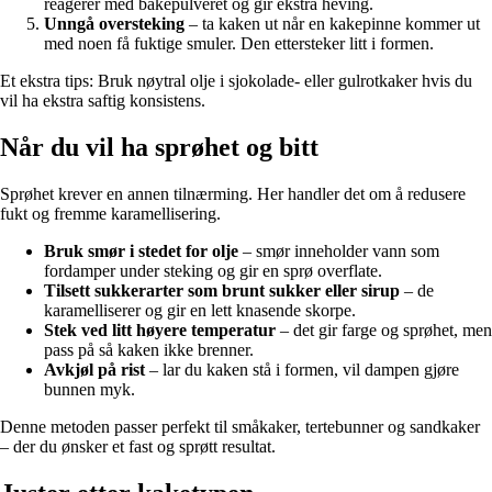
reagerer med bakepulveret og gir ekstra heving.
Unngå oversteking
– ta kaken ut når en kakepinne kommer ut
med noen få fuktige smuler. Den ettersteker litt i formen.
Et ekstra tips: Bruk nøytral olje i sjokolade- eller gulrotkaker hvis du
vil ha ekstra saftig konsistens.
Når du vil ha sprøhet og bitt
Sprøhet krever en annen tilnærming. Her handler det om å redusere
fukt og fremme karamellisering.
Bruk smør i stedet for olje
– smør inneholder vann som
fordamper under steking og gir en sprø overflate.
Tilsett sukkerarter som brunt sukker eller sirup
– de
karamelliserer og gir en lett knasende skorpe.
Stek ved litt høyere temperatur
– det gir farge og sprøhet, men
pass på så kaken ikke brenner.
Avkjøl på rist
– lar du kaken stå i formen, vil dampen gjøre
bunnen myk.
Denne metoden passer perfekt til småkaker, tertebunner og sandkaker
– der du ønsker et fast og sprøtt resultat.