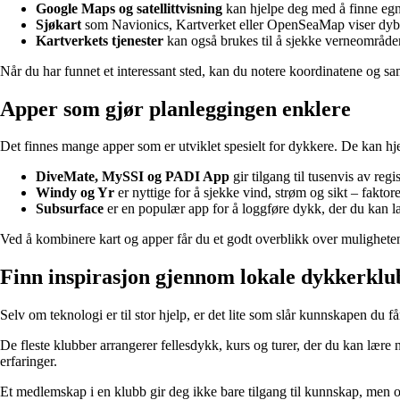
Google Maps og satellittvisning
kan hjelpe deg med å finne egne
Sjøkart
som Navionics, Kartverket eller OpenSeaMap viser dybde
Kartverkets tjenester
kan også brukes til å sjekke verneområder 
Når du har funnet et interessant sted, kan du notere koordinatene og s
Apper som gjør planleggingen enklere
Det finnes mange apper som er utviklet spesielt for dykkere. De kan hje
DiveMate, MySSI og PADI App
gir tilgang til tusenvis av reg
Windy og Yr
er nyttige for å sjekke vind, strøm og sikt – fakto
Subsurface
er en populær app for å loggføre dykk, der du kan la
Ved å kombinere kart og apper får du et godt overblikk over mulighete
Finn inspirasjon gjennom lokale dykkerklu
Selv om teknologi er til stor hjelp, er det lite som slår kunnskapen du
De fleste klubber arrangerer fellesdykk, kurs og turer, der du kan lær
erfaringer.
Et medlemskap i en klubb gir deg ikke bare tilgang til kunnskap, men ogs