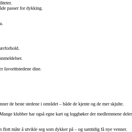
iteter.
de passer for dykking.
a.
værforhold.
ranmeldelser.
r favorittstedene dine.
nner de beste stedene i området – både de kjente og de mer skjulte.
mst. Mange klubber har også egne kart og loggbøker der medlemmene deler
en flott måte å utvikle seg som dykker på – og samtidig få nye venner.