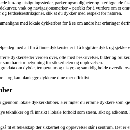
de inn- og utstigningssteder, parkeringsmuligheter og nærliggende fasil
kurver, vrak og navigasjonsmerker – perfekt for å vurdere om et områ
og ferdselsrestriksjoner, slik at du dykker med respekt for naturen.
ammenligne med lokale dykkerfora for å se om andre har erfaringer derfr
lpe deg med alt fra å finne dykkersteder til å loggføre dykk og sjekke 
istrerte dykkersteder verden over, ofte med beskrivelser, bilder og bruke
rer som har stor betydning for sikkerheten og opplevelsen.
gre data om dybde, temperatur og utstyr, og samtidig holde oversikt ove
ne – og kan planlegge dykkene dine mer effektivt.
bber
 får gjennom lokale dykkerklubber. Her møter du erfarne dykkere som kje
e nye teknikker og få innsikt i lokale forhold som strøm, sikt og adko
å til et fellesskap der sikkerhet og opplevelser står i sentrum. Det er 