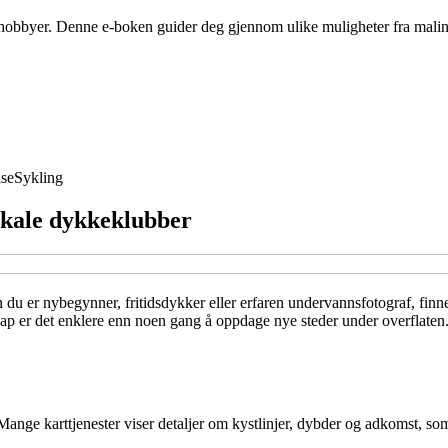
obbyer. Denne e-boken guider deg gjennom ulike muligheter fra maling 
se
Sykling
okale dykkeklubber
 er nybegynner, fritidsdykker eller erfaren undervannsfotograf, finnes 
kap er det enklere enn noen gang å oppdage nye steder under overflaten.
Mange karttjenester viser detaljer om kystlinjer, dybder og adkomst, som