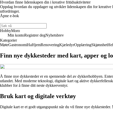
Hvordan finne lidenskapen din i kreative fritidsaktiviteter
Oppdag hvordan du oppdager og utvikler lidenskapen din for kreative h
utfordringer.
Åpne e-bok
HobbyMoro
Min konto
Registrer deg
Nyhetsbrev
Kategorier
Møte
Gastronomi
Ha
Hjem
Renovering
Kjæledyr
Opplæring
Skjønnhet
Hel
Finn nye dykkesteder med kart, apper og l
Å finne nye dykkesteder er en spennende del av dykkerhobbyen. Enten du
utlandet. Med moderne teknologi, digitale kart og aktive dykkerfelless
klubber for å finne ditt neste dykkeeventyr.
Bruk kart og digitale verktøy
Digitale kart er et godt utgangspunkt når du vil finne nye dykkesteder. 