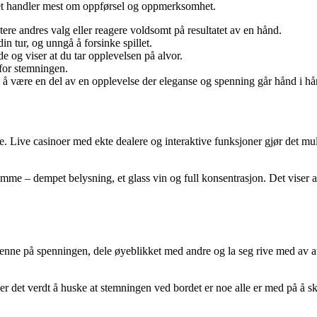
Det handler mest om oppførsel og oppmerksomhet.
e andres valg eller reagere voldsomt på resultatet av en hånd.
din tur, og unngå å forsinke spillet.
de og viser at du tar opplevelsen på alvor.
 for stemningen.
å være en del av en opplevelse der eleganse og spenning går hånd i hå
re. Live casinoer med ekte dealere og interaktive funksjoner gjør det
jemme – dempet belysning, et glass vin og full konsentrasjon. Det vise
å kjenne på spenningen, dele øyeblikket med andre og la seg rive med av
r det verdt å huske at stemningen ved bordet er noe alle er med på å ska