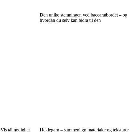
Den unike stemningen ved baccaratbordet – og
hvordan du selv kan bidra til den
 Vis tålmodighet
Heklegarn – sammenlign materialer og teksturer