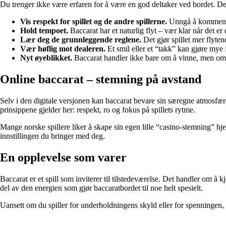
Du trenger ikke være erfaren for å være en god deltaker ved bordet. 
Vis respekt for spillet og de andre spillerne.
Unngå å kommenter
Hold tempoet.
Baccarat har et naturlig flyt – vær klar når det er 
Lær deg de grunnleggende reglene.
Det gjør spillet mer flyten
Vær høflig mot dealeren.
Et smil eller et “takk” kan gjøre mye
Nyt øyeblikket.
Baccarat handler ikke bare om å vinne, men om 
Online baccarat – stemning på avstand
Selv i den digitale versjonen kan baccarat bevare sin særegne atmosfæ
prinsippene gjelder her: respekt, ro og fokus på spillets rytme.
Mange norske spillere liker å skape sin egen lille “casino-stemning” h
innstillingen du bringer med deg.
En opplevelse som varer
Baccarat er et spill som inviterer til tilstedeværelse. Det handler om 
del av den energien som gjør baccaratbordet til noe helt spesielt.
Uansett om du spiller for underholdningens skyld eller for spenningen, e