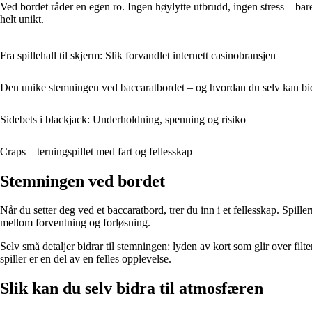
Ved bordet råder en egen ro. Ingen høylytte utbrudd, ingen stress – ba
helt unikt.
Fra spillehall til skjerm: Slik forvandlet internett casinobransjen
Den unike stemningen ved baccaratbordet – og hvordan du selv kan bid
Sidebets i blackjack: Underholdning, spenning og risiko
Craps – terningspillet med fart og fellesskap
Stemningen ved bordet
Når du setter deg ved et baccaratbord, trer du inn i et fellesskap. Spill
mellom forventning og forløsning.
Selv små detaljer bidrar til stemningen: lyden av kort som glir over filt
spiller er en del av en felles opplevelse.
Slik kan du selv bidra til atmosfæren