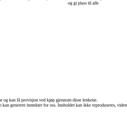
og gi plass til alle
for og kan få provisjon ved kjøp gjennom disse lenkene.
kan generere inntekter for oss. Innholdet kan ikke reproduseres, videredi